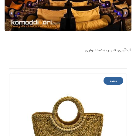
گردآوری: تحریریه کمددیواری
موجود