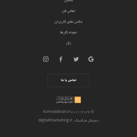
تماس
اهالی فن
عکس های کاربران
نمونه کارها
تگ
تماس با ما
2026 Komoddivari.ir
© 2011-
دیجیتال مارکتینگ
: digitallmarketing.ir