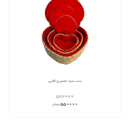
ست سبد حصیری قلبی
580000
550000
تومان