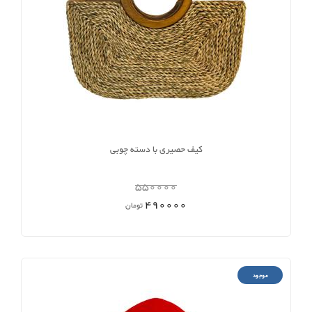
کیف حصیری با دسته چوبی
550000
490000
تومان
موجود