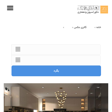
خانه
گالری عکس