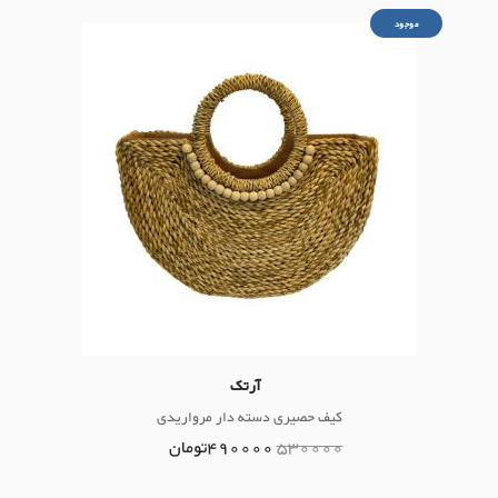
موجود
آرتک
کیف حصیری دسته دار مرواریدی
530000
490000
تومان