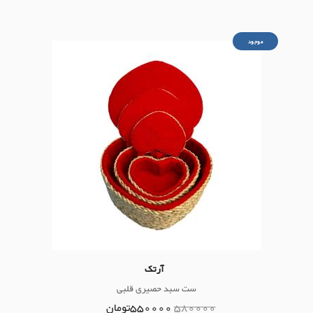
موجود
آرتک
ست سبد حصیری قلبی
580000
550000
تومان