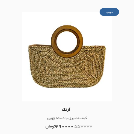
موجود
آرتک
کیف حصیری با دسته چوبی
550000
490000
تومان