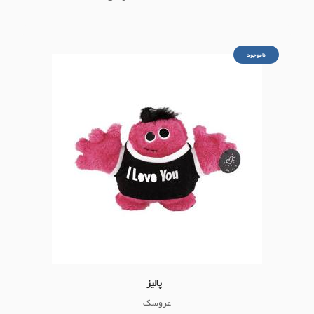
ناموجود
پالیز
عروسک