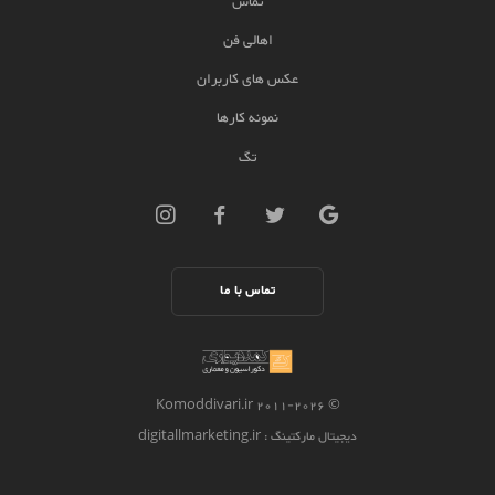
تماس
اهالی فن
عکس های کاربران
نمونه کارها
تگ
تماس با ما
2026 Komoddivari.ir
© 2011-
دیجیتال مارکتینگ
: digitallmarketing.ir