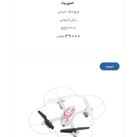
اسپریت
عروسک خرس
رنگی کراواتی
55000
39000
تومان
ناموجود