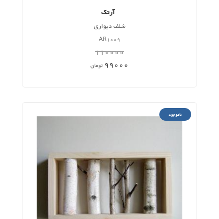
آرتک
شلف دیواری
AR1009
110000
99000
تومان
ناموجود