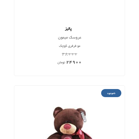
پالیز
عروسک میمون
مو فرفری کوچک
28000
24900
تومان
ناموجود