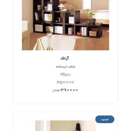
آرتک
شلف ایستاده
AR590
450000
390000
تومان
ناموجود