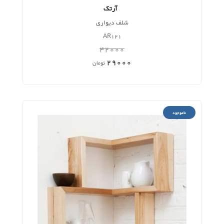
آرتک
شلف دیواری
AR121
42000
29000
تومان
ناموجود