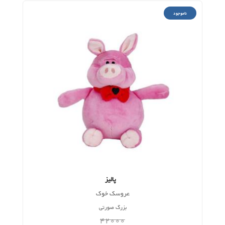
ناموجود
پالیز
عروسک خوک
بزرگ صورتی
42000