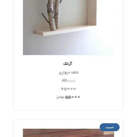
آرتک
شلف دیواری
AR1001
65000
55000
تومان
ناموجود