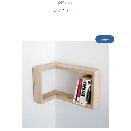
53000
49000
تومان
ناموجود