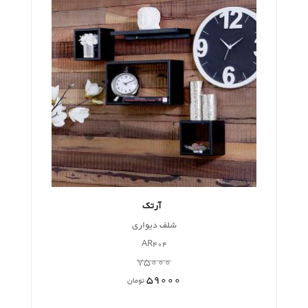
آرتک
شلف دیواری
AR404
75000
59000
تومان