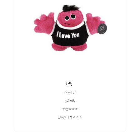
پالیز
عروسک
بغلم کن
25000
19000
تومان