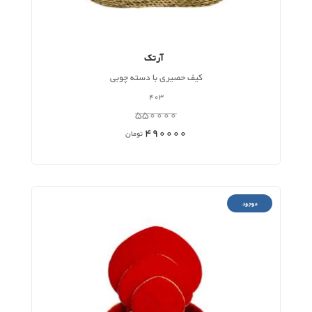
آرتک
کیف حصیری با دسته چوبی
403
550000
490000
تومان
موجود