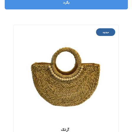
موجود
آرتک