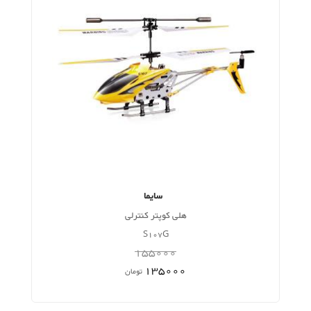
سایما
هلی کوپتر کنترلی
S107G
155000
135000
تومان