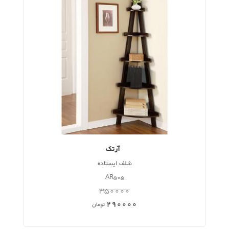
آرتک
شلف ایستاده
AR505
350000
290000
تومان