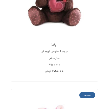
پالیز
عروسک خرس قهوه ای
دماغ ساتن
45000
35000
تومان
ناموجود