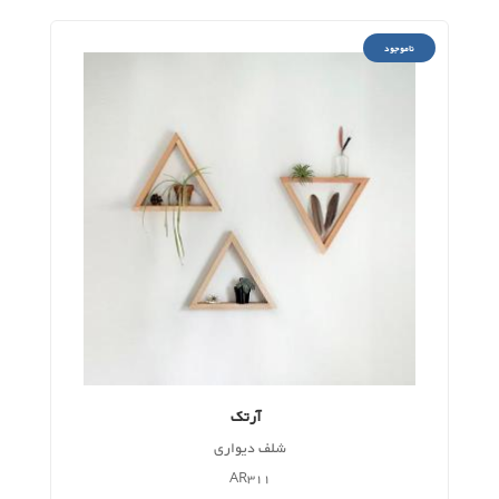
ناموجود
آرتک
شلف دیواری
AR311