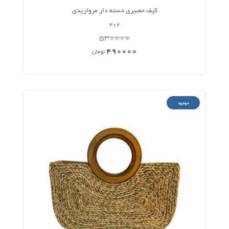
کیف حصیری دسته دار مرواریدی
402
530000
490000
تومان
موجود