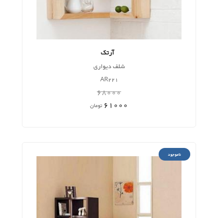
آرتک
شلف دیواری
AR221
68000
61000
تومان
ناموجود