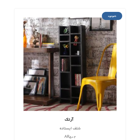
ناموجود
آرتک
شلف ایستاده
AR502