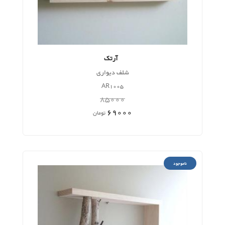
آرتک
شلف دیواری
AR1005
85000
69000
تومان
ناموجود