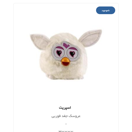
ناموجود
اسپریت
عروسک جغد فوربی
-
30000