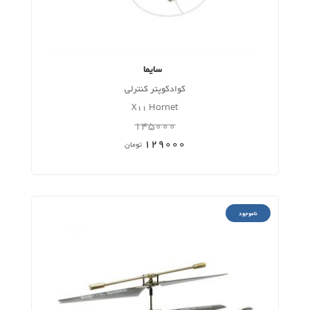
سایما
کوادکوپتر کنترلی
X11 Hornet
145000
129000
تومان
ناموجود