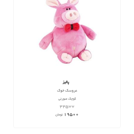
پالیز
عروسک خوک
کوچک صورتی
22500
19500
تومان