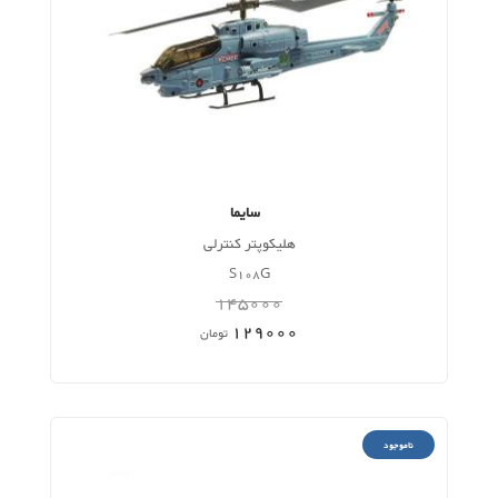
سایما
هلیکوپتر کنترلی
S108G
145000
129000
تومان
ناموجود