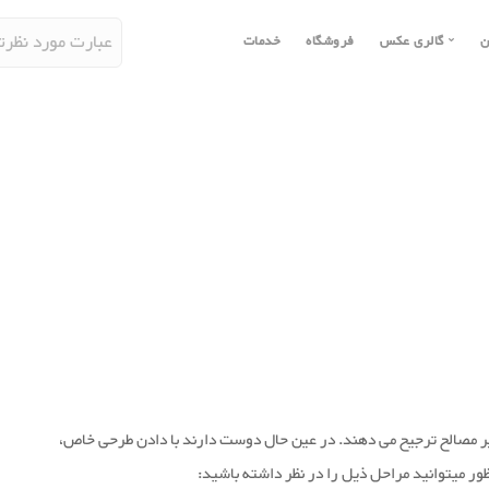
ن
گالری عکس
فروشگاه
خدمات
خانه
فضاهای داخلی
اداری 
فضاهای
آشپزخانه
اتاق خواب
نمای خ
هتل وا
نشیمن
نشیمن
مراکز 
بالکن-
غذاخوری
آشپزخانه
محوطه 
رستورا
اتاق کار
غذاخوری
سالن ز
استخر-
ه
اتاق کودک
اتاق کودک
مرکز خ
اتاق خواب
سرویس بهداشتی
مراکز 
یر مصالح ترجیح می دهند. در عین حال دوست دارند با دادن طرحی خاص،
اتاق کار
سرویس بهداشتی
نمایش
ظور میتوانید مراحل ذیل را در نظر داشته باشید: