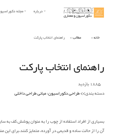
درباره
مجله دکوراسیو
تماس با ما
خانه
مطالب
راهنمای انتخاب پارکت
درباره
قوانین
راهنمای انتخاب پارکت
نمونه کارها
1885
بازدید
هزاران عکس و طرح
دسته بندی>>
طراحی دکوراسیون
:
مبانی طراحی داخلی
صدها ایده و مقاله در زمین
زیبا و جذاب
دکوراسیون
بسیاری از افراد استفاده از چوب را به عنوان پوشش کف به سا
آن را از حالت ساده و قدیمی در آورده، متمایز کنند.برای این من
جدید