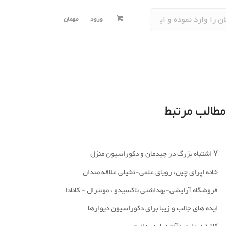
ورود
مهمان
و تجاری
 بیرونی
فضای بیرونی
طراحی دکوراسیون
ارجی
قامتگاه
رنگ
استخر
مطالب مرتبط
آموزشی
پاسیو-حیاط خلوت
نمای خارجی
سبک های دکوراسیون
و منظره
ن و کافی شاپ
گیاهان خانگی
محوطه و منظره
یبایی
برکه-آبنما
نورپردازی
بالکن-پاسیو-حیاط خلوت
۷ اشتباه بزرگ در چیدمان و دکوراسیون منزل
رید و فروشگاه
مبانی طراحی داخلی
خانه اپرای چین، رویای علمی-تخیلی علاقه مندان
سایر فضاها
پزشکی و سلامت
لوازم و وسایل
فروشگاه آرایشی-بهداشتی تاکسیدو ، مونترال - کانادا
گاهی
پروژه های دیدنی
ورودی و راهرو
ایده های جالب و زیبا برای دکوراسیون دیوارها