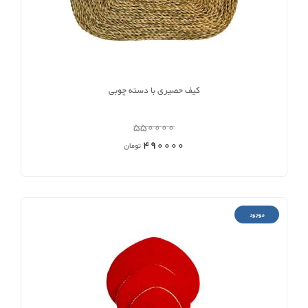
کیف حصیری با دسته چوبی
550000
490000
تومان
موجود