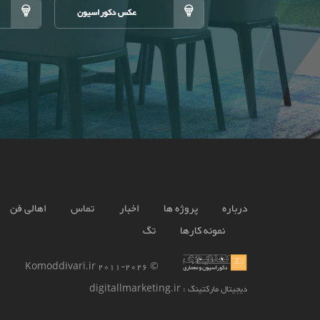
عکس دکوراسیون
درباره
پروژه ها
اخبار
تماس
اهالی فن
نمونه کارها
تگ
2026 Komoddivari.ir
© 2011-
دیجیتال مارکتینگ
: digitallmarketing.ir