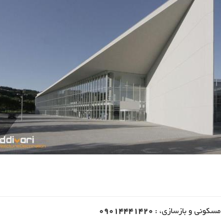
کتابخانه
اداری
پارکینگ و انباری
مرکز ت
ورودی و راهرو
راه پله
کمد و اتاق لباس
مسکونی و بازسازی، :
09014441420