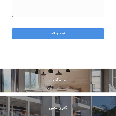
مجله آنلاین
گالری عکس