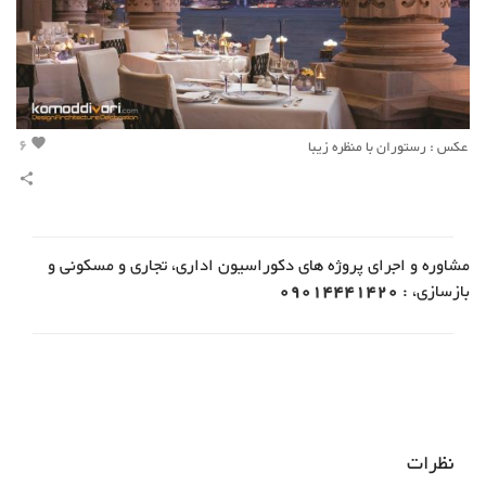
6
عکس : رستوران با منظره زیبا
favorite
share
مشاوره و اجرای پروژه های دکوراسیون اداری، تجاری و مسکونی و
بازسازی، :
09014441420
نظرات