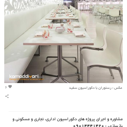
6
عکس : رستوران با دکوراسیون سفید
favorite
share
مشاوره و اجرای پروژه های دکوراسیون اداری، تجاری و مسکونی و
بازسازی، :
09014441420