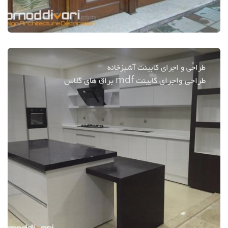
طراحی و اجرای کابینت آشپزخانه
طراحی واجرای کابینت mdf براق های گلاس