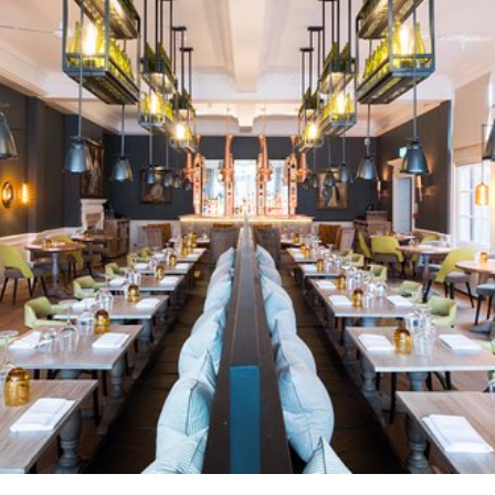
کتابخانه
اداری
پارکینگ و انباری
مرکز ت
ورودی و راهرو
راه پله
کمد و اتاق لباس