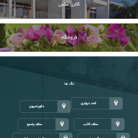
گالری عکس
فروشگاه
تگ ها
کمد دیواری
دکوراسیون
سقف کاذب
سقف پاسیو