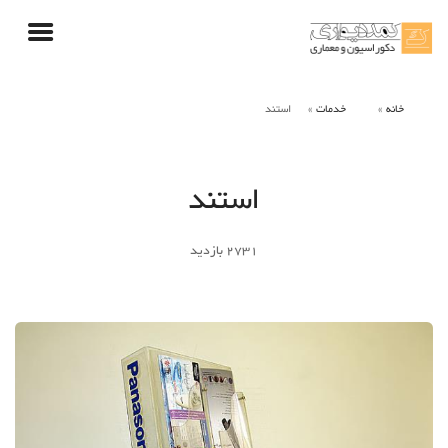
خانه
خدمات
استند
استند
2731
بازدید