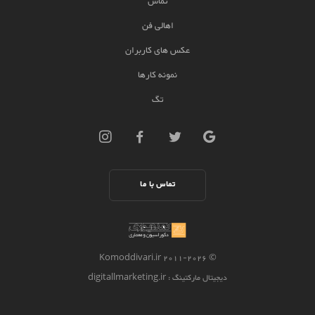
تماس
اهالی فن
عکس های کاربران
نمونه کارها
تگ
تماس با ما
2026 Komoddivari.ir
© 2011-
دیجیتال مارکتینگ
: digitallmarketing.ir