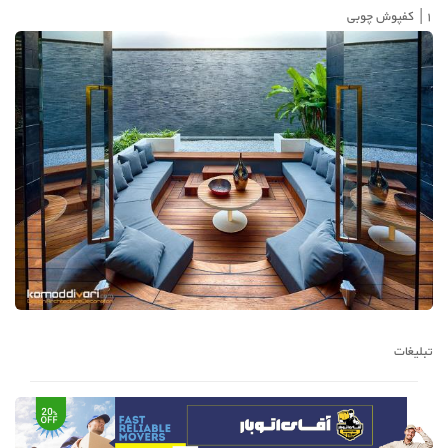
1| کفپوش چوبی
تبلیغات