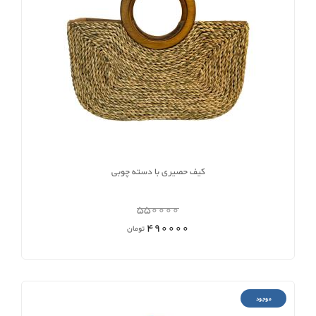
کیف حصیری با دسته چوبی
550000
490000
تومان
موجود