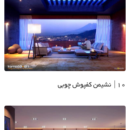
10| نشیمن کفپوش چوبی