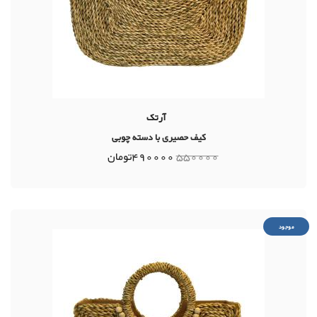
آرتک
کیف حصیری با دسته چوبی
550000
490000
تومان
موجود