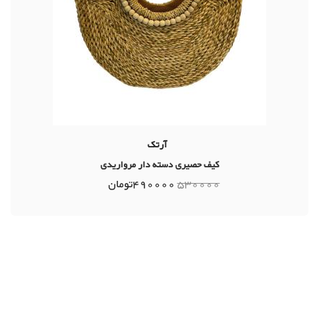
آرتک
کیف حصیری دسته دار مرواریدی
530000
490000
تومان