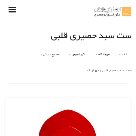
ست سبد حصیری قلبی
خانه
فروشگاه
دکوراسیون
صنایع دستی
ست سبد حصیری قلبی 501 آرتک