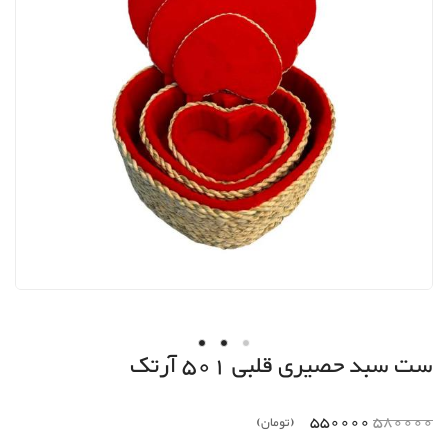
ست سبد حصیری قلبی
501
آرتک
550000
580000
(تومان)