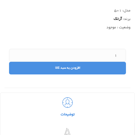
مدل:
501
برند:
آرتک
وضعیت :
موجود
توضیحات