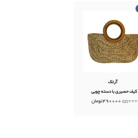
آرتک
کیف حصیری با دسته چوبی
55000
490000
تومان