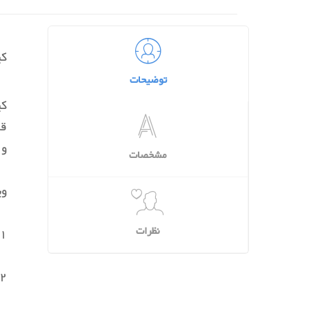
کی
توضیحات
کی
قر
و 
مشخصات
وی
نظرات
1. جنس حصیری: معمولاً از مواد طبیعی مانند نی یا چوب ساخته می‌شوند که ظاهری زیبا و طبیعی به کیف 
2. دسته چوبی: دسته چوبی نه تنها استحکام کیف را افزایش می‌دهد بلکه ظاهری خاص و منحصر به فرد به آن