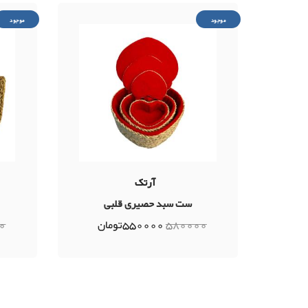
موجود
موجود
آرتک
ست سبد حصیری قلبی
580000
550000
تومان
0