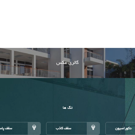
گالری عکس
تگ ها
دکوراسیون
سقف کاذب
سقف پاس