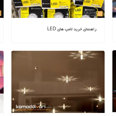
کتابخانه
اداری
پارکینگ و انباری
مرکز ت
ورودی و راهرو
راه پله
راهنمای خرید لامپ های LED
کمد و اتاق لباس