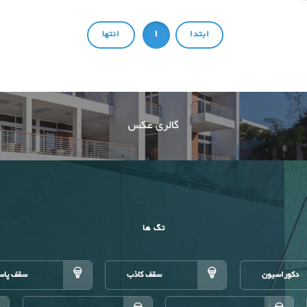
1
گالری عکس
تگ ها
دکوراسیون
سقف کاذب
سقف پاس