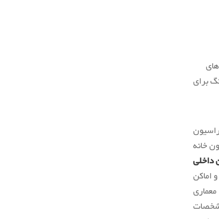
وسایل دست ساز
کمد لباس
ماس
رخت شوی خانه
راه پله
بناهای دیدنی
های
گ برای
اسیون
ن خانه
 داخلی
 اماکن
معماری
مشخصات