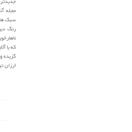
جدیدتری
مجله آن
سبک های
رنگ دیو
ناهارخو
که با آث
گزیده و 
ارزان ت