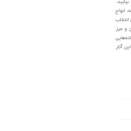
یابید.
، انواع
انتخاب
 و میز
ه‌هایی
ین آثار