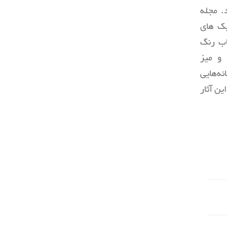
. مجله
بک های
اب رنگ
 و میز
ه‌هایی
ین آثار