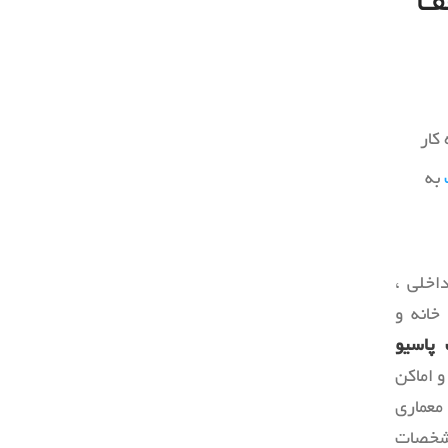
ف
وسایل دست ساز
کمد لباس
ماس
رخت شوی خانه
راه پله
بناهای دیدنی
کار
به
اخلی ،
خانه و
پاسیو
 اماکن
معماری
مشخصات