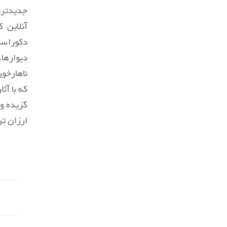
جدیدتری
آنلاین 
دکوراسی
دیوارها
ناهارخو
که با آث
گزیده و 
ارزان ت