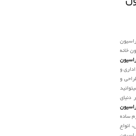
ول
وسایل دست ساز
کمد لباس
ماس
رخت شوی خانه
راه پله
بناهای دیدنی
اسیون
ن خانه
راسیون
داری و
راحی و
توانید
دنیای
اسیون
م ساده
، انواع
راسیون