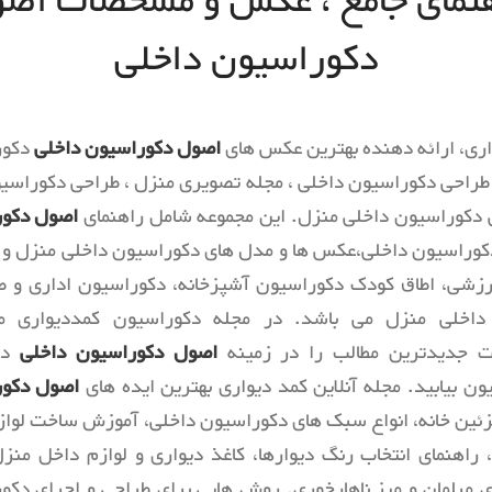
نمای جامع ، عکس و مشخصات اص
کتابخانه
اداری
دکوراسیون داخلی
پارکینگ و انباری
مرکز ت
ورودی و راهرو
راه پله
اری، ارائه دهنده بهترین عکس های
اصول دکوراسیون داخلی
دکور
کمد و اتاق لباس
 طراحی دکوراسیون داخلی ، مجله تصویری منزل ، طراحی دکوراسیو
 دکوراسیون داخلی منزل. این مجموعه شامل راهنمای
اصول دکو
وراسیون داخلی،عکس ها و مدل های دکوراسیون داخلی منزل و ا
رزشی، اطاق کودک دکوراسیون آشپزخانه، دکوراسیون اداری و ط
داخلی منزل می باشد. در مجله دکوراسیون کمددیواری می
 جدیدترین مطالب را در زمینه
اصول دکوراسیون داخلی
در 
ون بیابید. مجله آنلاین کمد دیواری بهترین ایده های
اصول دکور
ئین خانه، انواع سبک های دکوراسیون داخلی، آموزش ساخت لواز
 راهنمای انتخاب رنگ دیوارها، کاغذ دیواری و لوازم داخل منزل
 مبلمان و میز ناهارخوری. روش هایی برای طراحی و اجرای دکو