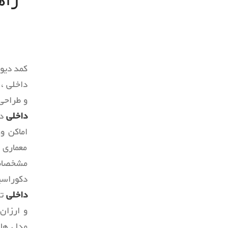
راه
ببینید
ببینید
کمد دیو
داخلی ،
و طراحی
داخلی
دک
اماکن و
معماری 
مشخصات
دکوراسی
داخلی
تز
و ارزان،
مدل های