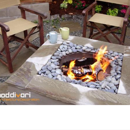
کتابخانه
اداری
پارکینگ و انباری
مرکز ت
ورودی و راهرو
راه پله
کمد و اتاق لباس