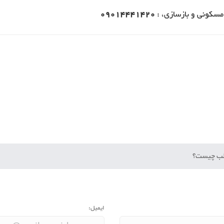
مسکونی و بازسازی، :
09014441420
طلب چیست؟
ایمیل: