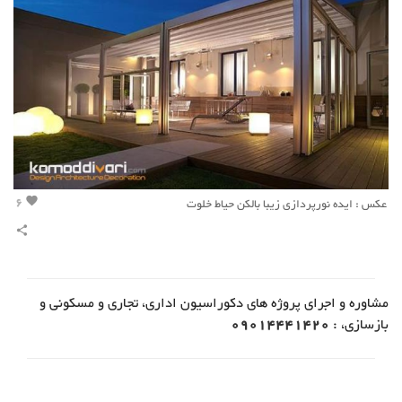
6
عکس : ایده نورپردازی زیبا بالکن حیاط خلوت
favorite
share
مشاوره و اجرای پروژه های دکوراسیون اداری، تجاری و مسکونی و
بازسازی، :
09014441420